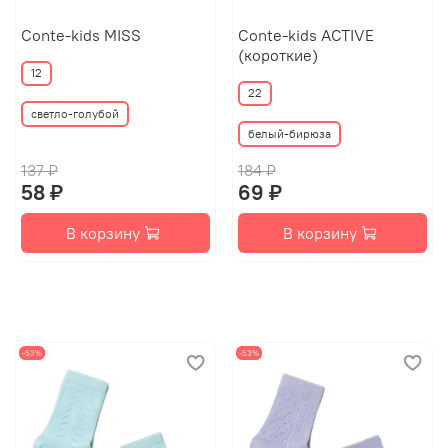
Conte-kids MISS
Conte-kids ACTIVE
(короткие)
12
22
светло-голубой
белый-бирюза
137 ₽
184 ₽
58 ₽
69 ₽
В корзину
В корзину
-53%
-53%