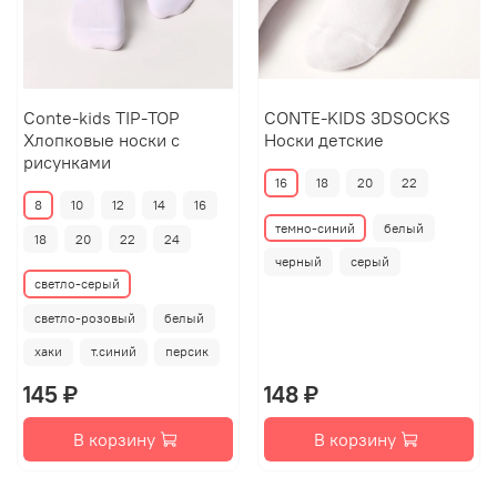
Conte-kids TIP-TOP
CONTE-KIDS 3DSOCKS
Хлопковые носки с
Носки детские
рисунками
16
18
20
22
8
10
12
14
16
темно-синий
белый
18
20
22
24
черный
серый
светло-серый
светло-розовый
белый
хаки
т.синий
персик
145 ₽
148 ₽
В корзину
В корзину