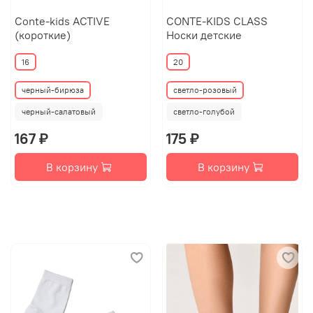
Conte-kids ACTIVE
CONTE-KIDS CLASS
(короткие)
Носки детские
16
20
черный-бирюза
светло-розовый
черный-салатовый
светло-голубой
167 ₽
175 ₽
В корзину
В корзину