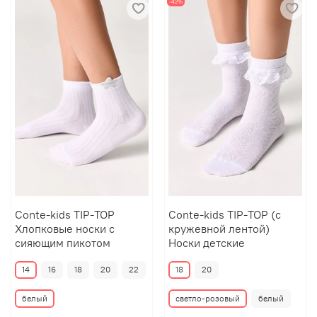
-42%
Conte-kids TIP-TOP
Conte-kids TIP-TOP (с
Хлопковые носки с
кружевной лентой)
сияющим пикотом
Носки детские
14
16
18
20
22
18
20
белый
светло-розовый
белый