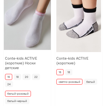
Conte-kids ACTIVE
Conte-kids ACTIVE
(короткие) Носки
(короткие)
детские
16
18
16
18
20
22
светло-розовый
белый
24
белый-розовый
белый-черный