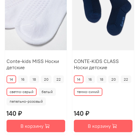
Conte-kids MISS Носки
CONTE-KIDS CLASS
детские
Носки детские
14
16
18
20
22
14
16
18
20
22
светло-серый
белый
темно-синий
пепельно-розовый
140 ₽
140 ₽
В корзину
В корзину