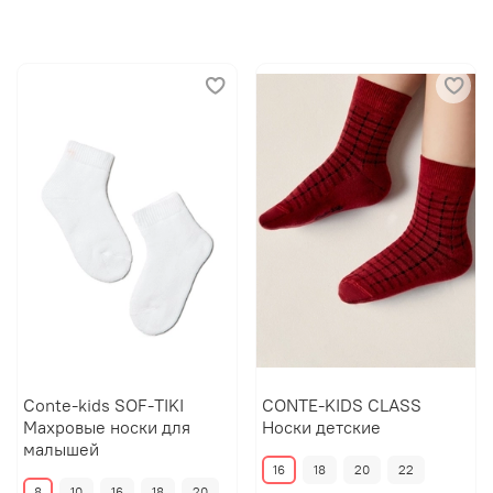
Conte-kids SOF-TIKI
CONTE-KIDS CLASS
Махровые носки для
Носки детские
малышей
16
18
20
22
8
10
16
18
20