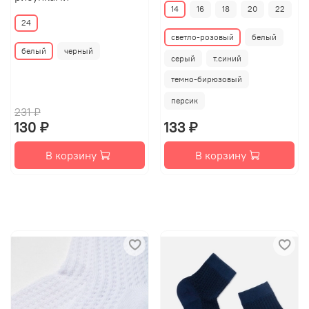
14
16
18
20
22
24
светло-розовый
белый
белый
черный
серый
т.синий
темно-бирюзовый
персик
231 ₽
130 ₽
133 ₽
В корзину
В корзину