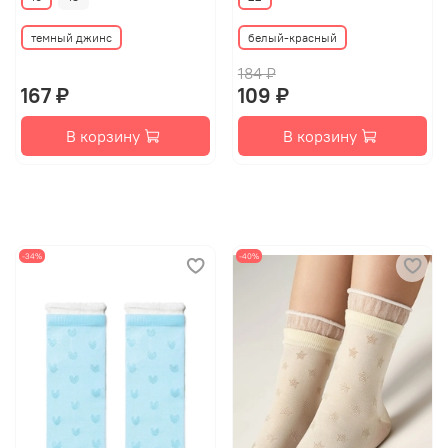
темный джинс
белый-красный
184 ₽
167 ₽
109 ₽
В корзину
В корзину
-34%
-40%