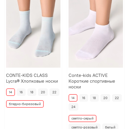
CONTE-KIDS CLASS
Conte-kids ACTIVE
Lycra® Хлопковые носки
Короткие спортивные
носки
14
16
18
20
22
14
16
18
20
22
бледно-бирюзовый
24
светло-серый
светло-розовый
белый