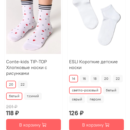
Conte-kids TIP-TOP
ESLI Короткие детские
Хлопковые носки с
носки
рисунками
14
16
18
20
22
20
22
светло-розовый
белый
белый
т.синий
серый
персик
201 ₽
118 ₽
126 ₽
В корзину
В корзину